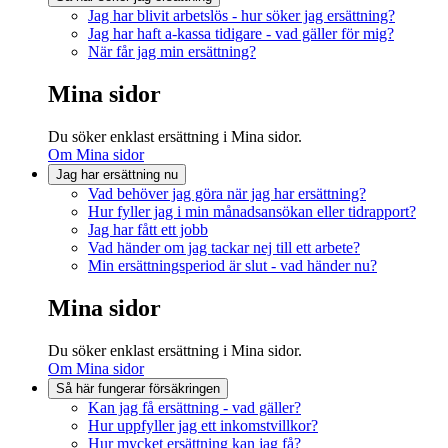
Jag har blivit arbetslös - hur söker jag ersättning?
Jag har haft a-kassa tidigare - vad gäller för mig?
När får jag min ersättning?
Mina sidor
Du söker enklast ersättning i Mina sidor.
Om Mina sidor
Jag har ersättning nu
Vad behöver jag göra när jag har ersättning?
Hur fyller jag i min månadsansökan eller tidrapport?
Jag har fått ett jobb
Vad händer om jag tackar nej till ett arbete?
Min ersättningsperiod är slut - vad händer nu?
Mina sidor
Du söker enklast ersättning i Mina sidor.
Om Mina sidor
Så här fungerar försäkringen
Kan jag få ersättning - vad gäller?
Hur uppfyller jag ett inkomstvillkor?
Hur mycket ersättning kan jag få?