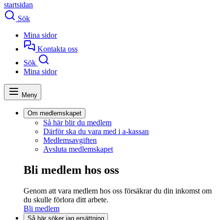
startsidan
Sök
Mina sidor
Kontakta oss
Sök
Mina sidor
Meny
Om medlemskapet
Så här blir du medlem
Därför ska du vara med i a-kassan
Medlemsavgiften
Avsluta medlemskapet
Bli medlem hos oss
Genom att vara medlem hos oss försäkrar du din inkomst om
du skulle förlora ditt arbete.
Bli medlem
Så här söker jag ersättning