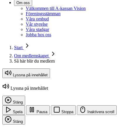
Om oss
Välkommen till A-kassan Vision
Föreningsstämman
Våra ombud
Vår styrelse
Våra stadgar
Jobba hos oss
Start
Om medlemskapet
Så här blir du medlem
Lyssna på innehållet
Lyssna på innehållet
Stäng
Spela
Pausa
Stoppa
Inaktivera scroll
Stäng