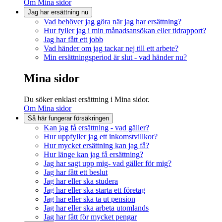
Om Mina sidor
Jag har ersättning nu
Vad behöver jag göra när jag har ersättning?
Hur fyller jag i min månadsansökan eller tidrapport?
Jag har fått ett jobb
Vad händer om jag tackar nej till ett arbete?
Min ersättningsperiod är slut - vad händer nu?
Mina sidor
Du söker enklast ersättning i Mina sidor.
Om Mina sidor
Så här fungerar försäkringen
Kan jag få ersättning - vad gäller?
Hur uppfyller jag ett inkomstvillkor?
Hur mycket ersättning kan jag få?
Hur länge kan jag få ersättning?
Jag har sagt upp mig- vad gäller för mig?
Jag har fått ett beslut
Jag har eller ska studera
Jag har eller ska starta ett företag
Jag har eller ska ta ut pension
Jag har eller ska arbeta utomlands
Jag har fått för mycket pengar