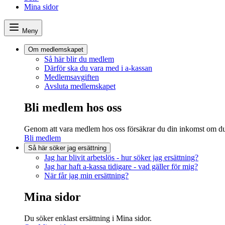
Mina sidor
Meny
Om medlemskapet
Så här blir du medlem
Därför ska du vara med i a-kassan
Medlemsavgiften
Avsluta medlemskapet
Bli medlem hos oss
Genom att vara medlem hos oss försäkrar du din inkomst om du s
Bli medlem
Så här söker jag ersättning
Jag har blivit arbetslös - hur söker jag ersättning?
Jag har haft a-kassa tidigare - vad gäller för mig?
När får jag min ersättning?
Mina sidor
Du söker enklast ersättning i Mina sidor.