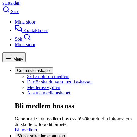
startsidan
Sök
Mina sidor
Kontakta oss
Sök
Mina sidor
Meny
Om medlemskapet
Så här blir du medlem
Därför ska du vara med i a-kassan
Medlemsavgiften
Avsluta medlemskapet
Bli medlem hos oss
Genom att vara medlem hos oss försäkrar du din inkomst om
du skulle förlora ditt arbete.
Bli medlem
Så här söker jag ersättning