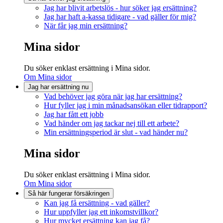
Jag har blivit arbetslös - hur söker jag ersättning?
Jag har haft a-kassa tidigare - vad gäller för mig?
När får jag min ersättning?
Mina sidor
Du söker enklast ersättning i Mina sidor.
Om Mina sidor
Jag har ersättning nu
Vad behöver jag göra när jag har ersättning?
Hur fyller jag i min månadsansökan eller tidrapport?
Jag har fått ett jobb
Vad händer om jag tackar nej till ett arbete?
Min ersättningsperiod är slut - vad händer nu?
Mina sidor
Du söker enklast ersättning i Mina sidor.
Om Mina sidor
Så här fungerar försäkringen
Kan jag få ersättning - vad gäller?
Hur uppfyller jag ett inkomstvillkor?
Hur mycket ersättning kan jag få?