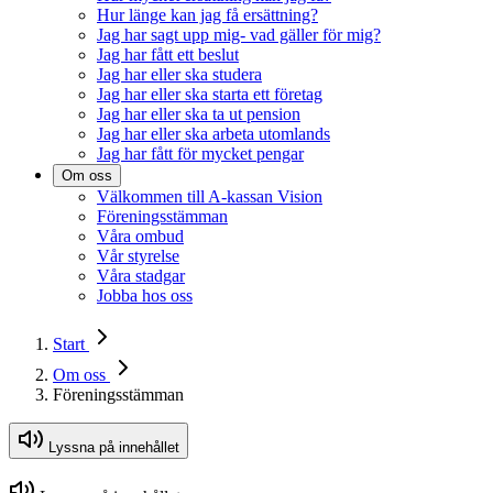
Hur länge kan jag få ersättning?
Jag har sagt upp mig- vad gäller för mig?
Jag har fått ett beslut
Jag har eller ska studera
Jag har eller ska starta ett företag
Jag har eller ska ta ut pension
Jag har eller ska arbeta utomlands
Jag har fått för mycket pengar
Om oss
Välkommen till A-kassan Vision
Föreningsstämman
Våra ombud
Vår styrelse
Våra stadgar
Jobba hos oss
Start
Om oss
Föreningsstämman
Lyssna på innehållet