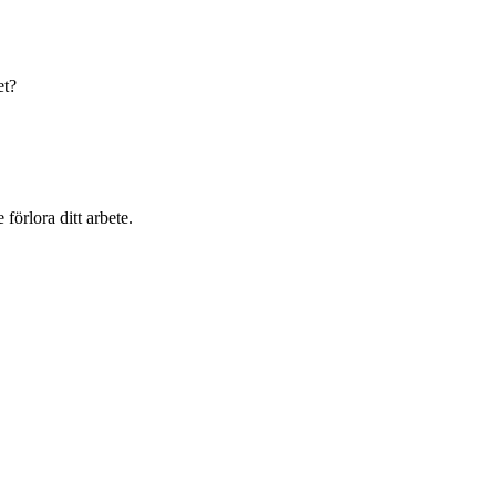
et?
örlora ditt arbete.