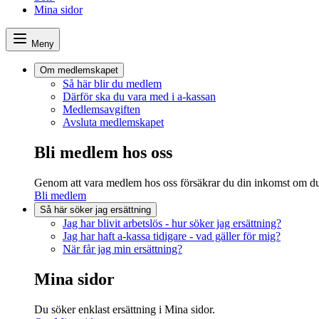
Mina sidor
Meny
Om medlemskapet
Så här blir du medlem
Därför ska du vara med i a-kassan
Medlemsavgiften
Avsluta medlemskapet
Bli medlem hos oss
Genom att vara medlem hos oss försäkrar du din inkomst om du s
Bli medlem
Så här söker jag ersättning
Jag har blivit arbetslös - hur söker jag ersättning?
Jag har haft a-kassa tidigare - vad gäller för mig?
När får jag min ersättning?
Mina sidor
Du söker enklast ersättning i Mina sidor.