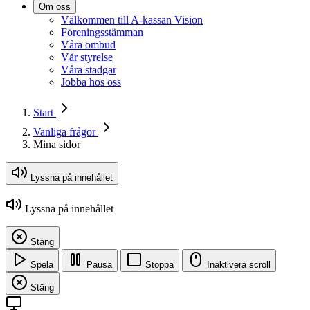
Om oss
Välkommen till A-kassan Vision
Föreningsstämman
Våra ombud
Vår styrelse
Våra stadgar
Jobba hos oss
Start
Vanliga frågor
Mina sidor
Lyssna på innehållet
Lyssna på innehållet
Stäng
Spela
Pausa
Stoppa
Inaktivera scroll
Stäng