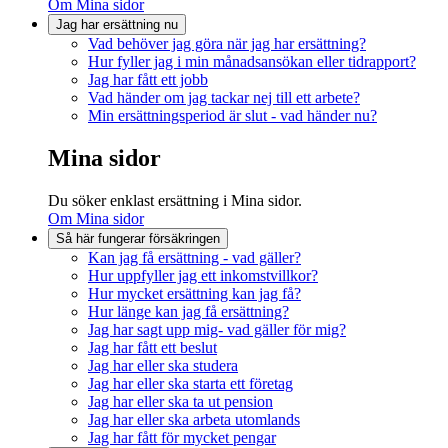
Om Mina sidor
Jag har ersättning nu
Vad behöver jag göra när jag har ersättning?
Hur fyller jag i min månadsansökan eller tidrapport?
Jag har fått ett jobb
Vad händer om jag tackar nej till ett arbete?
Min ersättningsperiod är slut - vad händer nu?
Mina sidor
Du söker enklast ersättning i Mina sidor.
Om Mina sidor
Så här fungerar försäkringen
Kan jag få ersättning - vad gäller?
Hur uppfyller jag ett inkomstvillkor?
Hur mycket ersättning kan jag få?
Hur länge kan jag få ersättning?
Jag har sagt upp mig- vad gäller för mig?
Jag har fått ett beslut
Jag har eller ska studera
Jag har eller ska starta ett företag
Jag har eller ska ta ut pension
Jag har eller ska arbeta utomlands
Jag har fått för mycket pengar