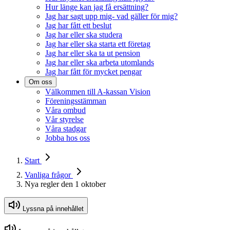
Hur länge kan jag få ersättning?
Jag har sagt upp mig- vad gäller för mig?
Jag har fått ett beslut
Jag har eller ska studera
Jag har eller ska starta ett företag
Jag har eller ska ta ut pension
Jag har eller ska arbeta utomlands
Jag har fått för mycket pengar
Om oss
Välkommen till A-kassan Vision
Föreningsstämman
Våra ombud
Vår styrelse
Våra stadgar
Jobba hos oss
Start
Vanliga frågor
Nya regler den 1 oktober
Lyssna på innehållet