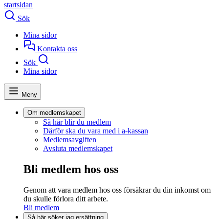
startsidan
Sök
Mina sidor
Kontakta oss
Sök
Mina sidor
Meny
Om medlemskapet
Så här blir du medlem
Därför ska du vara med i a-kassan
Medlemsavgiften
Avsluta medlemskapet
Bli medlem hos oss
Genom att vara medlem hos oss försäkrar du din inkomst om
du skulle förlora ditt arbete.
Bli medlem
Så här söker jag ersättning