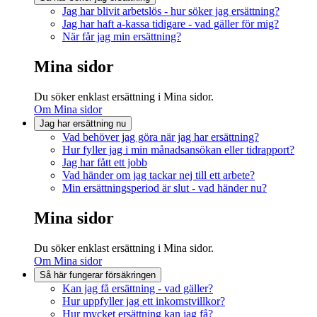
Jag har blivit arbetslös - hur söker jag ersättning?
Jag har haft a-kassa tidigare - vad gäller för mig?
När får jag min ersättning?
Mina sidor
Du söker enklast ersättning i Mina sidor.
Om Mina sidor
Jag har ersättning nu
Vad behöver jag göra när jag har ersättning?
Hur fyller jag i min månadsansökan eller tidrapport?
Jag har fått ett jobb
Vad händer om jag tackar nej till ett arbete?
Min ersättningsperiod är slut - vad händer nu?
Mina sidor
Du söker enklast ersättning i Mina sidor.
Om Mina sidor
Så här fungerar försäkringen
Kan jag få ersättning - vad gäller?
Hur uppfyller jag ett inkomstvillkor?
Hur mycket ersättning kan jag få?