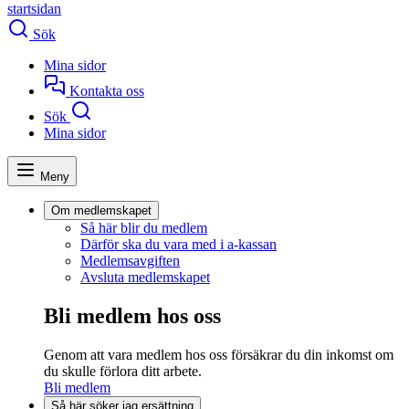
startsidan
Sök
Mina sidor
Kontakta oss
Sök
Mina sidor
Meny
Om medlemskapet
Så här blir du medlem
Därför ska du vara med i a-kassan
Medlemsavgiften
Avsluta medlemskapet
Bli medlem hos oss
Genom att vara medlem hos oss försäkrar du din inkomst om
du skulle förlora ditt arbete.
Bli medlem
Så här söker jag ersättning