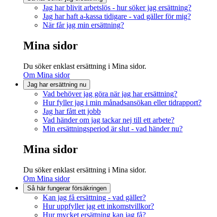
Jag har blivit arbetslös - hur söker jag ersättning?
Jag har haft a-kassa tidigare - vad gäller för mig?
När får jag min ersättning?
Mina sidor
Du söker enklast ersättning i Mina sidor.
Om Mina sidor
Jag har ersättning nu
Vad behöver jag göra när jag har ersättning?
Hur fyller jag i min månadsansökan eller tidrapport?
Jag har fått ett jobb
Vad händer om jag tackar nej till ett arbete?
Min ersättningsperiod är slut - vad händer nu?
Mina sidor
Du söker enklast ersättning i Mina sidor.
Om Mina sidor
Så här fungerar försäkringen
Kan jag få ersättning - vad gäller?
Hur uppfyller jag ett inkomstvillkor?
Hur mycket ersättning kan jag få?