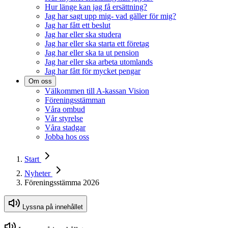
Hur länge kan jag få ersättning?
Jag har sagt upp mig- vad gäller för mig?
Jag har fått ett beslut
Jag har eller ska studera
Jag har eller ska starta ett företag
Jag har eller ska ta ut pension
Jag har eller ska arbeta utomlands
Jag har fått för mycket pengar
Om oss
Välkommen till A-kassan Vision
Föreningsstämman
Våra ombud
Vår styrelse
Våra stadgar
Jobba hos oss
Start
Nyheter
Föreningsstämma 2026
Lyssna på innehållet