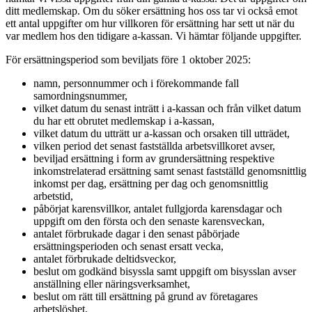
ditt medlemskap. Om du söker ersättning hos oss tar vi också emot
ett antal uppgifter om hur villkoren för ersättning har sett ut när du
var medlem hos den tidigare a-kassan. Vi hämtar följande uppgifter.
För ersättningsperiod som beviljats före 1 oktober 2025:
namn, personnummer och i förekommande fall
samordningsnummer,
vilket datum du senast inträtt i a-kassan och från vilket datum
du har ett obrutet medlemskap i a-kassan,
vilket datum du utträtt ur a-kassan och orsaken till utträdet,
vilken period det senast fastställda arbetsvillkoret avser,
beviljad ersättning i form av grundersättning respektive
inkomstrelaterad ersättning samt senast fastställd genomsnittlig
inkomst per dag, ersättning per dag och genomsnittlig
arbetstid,
påbörjat karensvillkor, antalet fullgjorda karensdagar och
uppgift om den första och den senaste karensveckan,
antalet förbrukade dagar i den senast påbörjade
ersättningsperioden och senast ersatt vecka,
antalet förbrukade deltidsveckor,
beslut om godkänd bisyssla samt uppgift om bisysslan avser
anställning eller näringsverksamhet,
beslut om rätt till ersättning på grund av företagares
arbetslöshet,