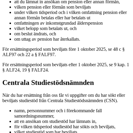
att du lämnat in ansökan om pension eller annan förmån,
vilken pension eller förmån som beviljats
under vilken tidsperiod och i vilken omfattning pension eller
annan förmån betalas eller har betalats ut
omfattningen av inkomstgrundad ålderspension
vilket belopp som betalats ut, och
om beslut ändrats, och
om uttag av pension har återkallats.
För ersättningsperiod som beviljats före 1 oktober 2025, se 48 c §
ALF97 och 22 a § FALF97.
För ersättningsperiod som beviljats efter 1 oktober 2025, se 9 kap. 1
§ ALF24, 19 § FALF24.
Centrala Studiestödsnämnden
När du har ersättning från oss får vi uppgifter om du har sökt eller
beviljats studiestöd från Centrala Studiestödsnämnden (CSN).
namn, personnummer och i förekommande fall
samordningsnummer,
att en ansökan om studiestöd har lämnats in,
för vilken tidsperiod studiestöd har sökts och beviljats,
vilket studiestöd som har beviljats,