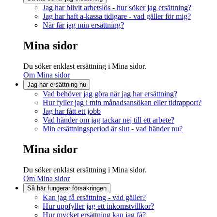
Jag har blivit arbetslös - hur söker jag ersättning?
Jag har haft a-kassa tidigare - vad gäller för mig?
När får jag min ersättning?
Mina sidor
Du söker enklast ersättning i Mina sidor.
Om Mina sidor
Jag har ersättning nu
Vad behöver jag göra när jag har ersättning?
Hur fyller jag i min månadsansökan eller tidrapport?
Jag har fått ett jobb
Vad händer om jag tackar nej till ett arbete?
Min ersättningsperiod är slut - vad händer nu?
Mina sidor
Du söker enklast ersättning i Mina sidor.
Om Mina sidor
Så här fungerar försäkringen
Kan jag få ersättning - vad gäller?
Hur uppfyller jag ett inkomstvillkor?
Hur mycket ersättning kan jag få?