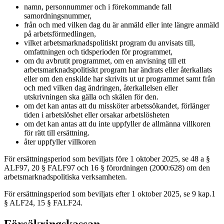
namn, personnummer och i förekommande fall
samordningsnummer,
från och med vilken dag du är anmäld eller inte längre anmäld
på arbetsförmedlingen,
vilket arbetsmarknadspolitiskt program du anvisats till,
omfattningen och tidsperioden för programmet,
om du avbrutit programmet, om en anvisning till ett
arbetsmarknadspolitiskt program har ändrats eller återkallats
eller om den enskilde har skrivits ut ur programmet samt från
och med vilken dag ändringen, återkallelsen eller
utskrivningen ska gälla och skälen för den.
om det kan antas att du missköter arbetssökandet, förlänger
tiden i arbetslöshet eller orsakar arbetslösheten
om det kan antas att du inte uppfyller de allmänna villkoren
för rätt till ersättning.
åter uppfyller villkoren
För ersättningsperiod som beviljats före 1 oktober 2025, se 48 a §
ALF97, 20 § FALF97 och 16 § förordningen (2000:628) om den
arbetsmarknadspolitiska verksamheten.
För ersättningsperiod som beviljats efter 1 oktober 2025, se 9 kap.1
§ ALF24, 15 § FALF24.
Försäkringskassan