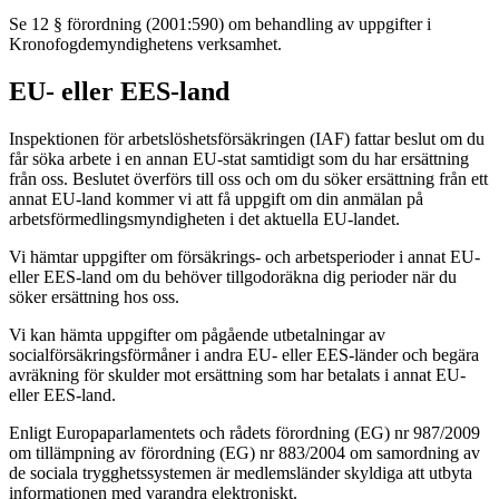
Se 12 § förordning (2001:590) om behandling av uppgifter i
Kronofogdemyndighetens verksamhet.
EU- eller EES-land
Inspektionen för arbetslöshetsförsäkringen (IAF) fattar beslut om du
får söka arbete i en annan EU-stat samtidigt som du har ersättning
från oss. Beslutet överförs till oss och om du söker ersättning från ett
annat EU-land kommer vi att få uppgift om din anmälan på
arbetsförmedlingsmyndigheten i det aktuella EU-landet.
Vi hämtar uppgifter om försäkrings- och arbetsperioder i annat EU-
eller EES-land om du behöver tillgodoräkna dig perioder när du
söker ersättning hos oss.
Vi kan hämta uppgifter om pågående utbetalningar av
socialförsäkringsförmåner i andra EU- eller EES-länder och begära
avräkning för skulder mot ersättning som har betalats i annat EU-
eller EES-land.
Enligt Europaparlamentets och rådets förordning (EG) nr 987/2009
om tillämpning av förordning (EG) nr 883/2004 om samordning av
de sociala trygghetssystemen är medlemsländer skyldiga att utbyta
informationen med varandra elektroniskt.