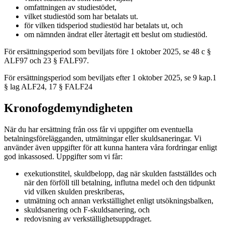
omfattningen av studiestödet,
vilket studiestöd som har betalats ut.
för vilken tidsperiod studiestöd har betalats ut, och
om nämnden ändrat eller återtagit ett beslut om studiestöd.
För ersättningsperiod som beviljats före 1 oktober 2025, se 48 c §
ALF97 och 23 § FALF97.
För ersättningsperiod som beviljats efter 1 oktober 2025, se 9 kap.1
§ lag ALF24, 17 § FALF24
Kronofogdemyndigheten
När du har ersättning från oss får vi uppgifter om eventuella
betalningsförelägganden, utmätningar eller skuldsaneringar. Vi
använder även uppgifter för att kunna hantera våra fordringar enligt
god inkassosed. Uppgifter som vi får:
exekutionstitel, skuldbelopp, dag när skulden fastställdes och
när den förföll till betalning, influtna medel och den tidpunkt
vid vilken skulden preskriberas,
utmätning och annan verkställighet enligt utsökningsbalken,
skuldsanering och F-skuldsanering, och
redovisning av verkställighetsuppdraget.