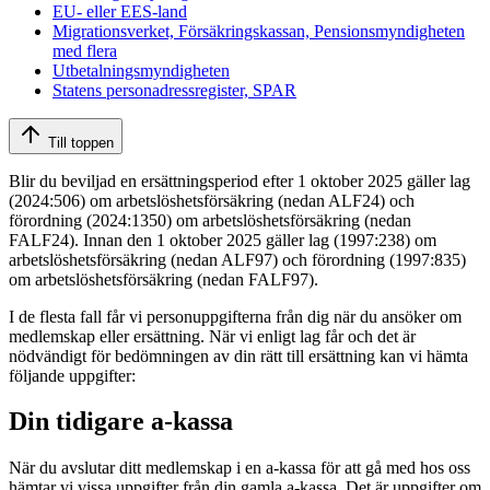
EU- eller EES-land
Migrationsverket, Försäkringskassan, Pensionsmyndigheten
med flera
Utbetalningsmyndigheten
Statens personadressregister, SPAR
Till toppen
Blir du beviljad en ersättningsperiod efter 1 oktober 2025 gäller lag
(2024:506) om arbetslöshetsförsäkring (nedan ALF24) och
förordning (2024:1350) om arbetslöshetsförsäkring (nedan
FALF24). Innan den 1 oktober 2025 gäller lag (1997:238) om
arbetslöshetsförsäkring (nedan ALF97) och förordning (1997:835)
om arbetslöshetsförsäkring (nedan FALF97).
I de flesta fall får vi personuppgifterna från dig när du ansöker om
medlemskap eller ersättning. När vi enligt lag får och det är
nödvändigt för bedömningen av din rätt till ersättning kan vi hämta
följande uppgifter:
Din tidigare a-kassa
När du avslutar ditt medlemskap i en a-kassa för att gå med hos oss
hämtar vi vissa uppgifter från din gamla a-kassa. Det är uppgifter om