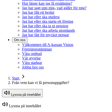
Hur länge kan jag få ersättning?
Jag har sagt upp mig- vad gäller för mig?
Jag har fått ett beslut
Jag har eller ska studera
Jag har eller ska starta ett företag
Jag har eller ska ta ut pension
Jag har eller ska arbeta utomlands
Jag har fått för mycket pengar
Om oss
Välkommen till A-kassan Vision
Föreningsstämman
Våra ombud
Vår styrelse
Våra stadgar
Jobba hos oss
Start
Från vem kan vi få personuppgifter?
Lyssna på innehållet
Lyssna på innehållet