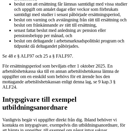
beslut om att ersättning får lämnas samtidigt med vissa studier
och uppgift om antalet dagar eller veckor som förbrukats
samtidigt med studier i senast påbörjade ersättningsperiod,
beslut om varning och avstängning från rätt till ersättning och
beslut om frånkännande av rätt till ersättning,
senast fattat beslut med anledning av pension eller
pensionsbelopp per månad, och
beslut om deltagande i arbetsmarknadspolitiskt program och
tidpunkt då deltagandet påbörjades.
Se 48 e § ALF97 och 25 a § FALF97.
För ersättningsperiod som beviljats efter 1 oktober 2025. En
arbetslöshetskassa ska till en annan arbetslöshetskassa lämna de
uppgifter om en enskild som behövs för ett ärende hos den
mottagande arbetslöshetskassan enligt denna lag, se 9 kap.3 §
ALF24.
Intygsgivare till exempel
utbildningsanordnare
Vanligtvis begär vi uppgifter direkt från dig. Ibland behöver vi
kontakta en intygsgivare, exempelvis din utbildningsanordnare, för
att hämta in uppgifter, till exempel om något intyg saknar