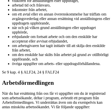
villkoren för anställningen eller uppdraget,
arbetad tid och frånvaro,
inkomster från arbetet,
om ett avtal eller en annan överenskommelse har träffats om
avgångsvederlag eller annan ersättning vid anställningens eller
uppdragets upphörande,
när och på vilken grund anställningen eller uppdraget
upphörde,
erbjudande om fortsatt arbete och om den enskilde har
accepterat eller avvisat erbjudandet,
om arbetsgivaren har tagit initiativ till att skilja den enskilde
från arbetet,
om den enskilde har skilts från arbetet på grund av otillbörligt
uppförande, och
övriga uppgifter om arbets- eller uppdragsförhållandena.
Se 9 kap. 4 § ALF24, 24 § FALF24
Arbetsförmedlingen
När du har ersättning från oss får vi uppgifter om du är registrerad
som arbetssökande, deltar i program, avbrutit ett program från
Arbetsförmedlingen. Vi underrättas även om du exempelvis kan
antas missköta arbetssökandet. Vi får följande uppgifter: