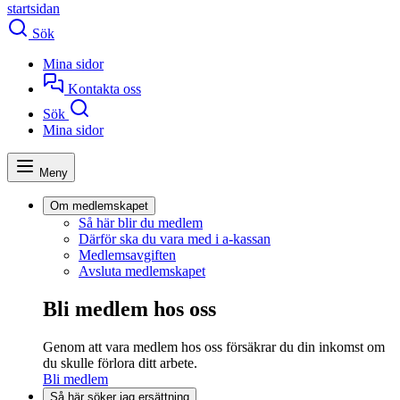
startsidan
Sök
Mina sidor
Kontakta oss
Sök
Mina sidor
Meny
Om medlemskapet
Så här blir du medlem
Därför ska du vara med i a-kassan
Medlemsavgiften
Avsluta medlemskapet
Bli medlem hos oss
Genom att vara medlem hos oss försäkrar du din inkomst om
du skulle förlora ditt arbete.
Bli medlem
Så här söker jag ersättning