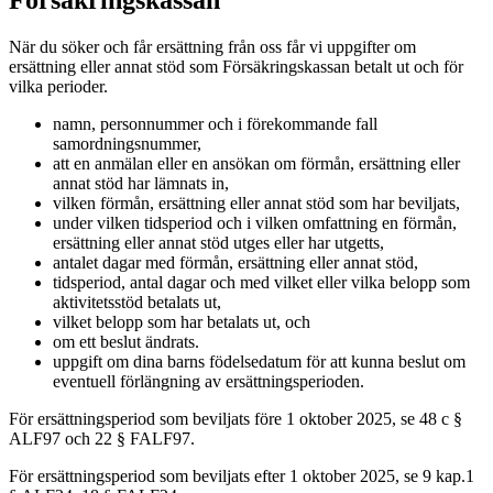
När du söker och får ersättning från oss får vi uppgifter om
ersättning eller annat stöd som Försäkringskassan betalt ut och för
vilka perioder.
namn, personnummer och i förekommande fall
samordningsnummer,
att en anmälan eller en ansökan om förmån, ersättning eller
annat stöd har lämnats in,
vilken förmån, ersättning eller annat stöd som har beviljats,
under vilken tidsperiod och i vilken omfattning en förmån,
ersättning eller annat stöd utges eller har utgetts,
antalet dagar med förmån, ersättning eller annat stöd,
tidsperiod, antal dagar och med vilket eller vilka belopp som
aktivitetsstöd betalats ut,
vilket belopp som har betalats ut, och
om ett beslut ändrats.
uppgift om dina barns födelsedatum för att kunna beslut om
eventuell förlängning av ersättningsperioden.
För ersättningsperiod som beviljats före 1 oktober 2025, se 48 c §
ALF97 och 22 § FALF97.
För ersättningsperiod som beviljats efter 1 oktober 2025, se 9 kap.1