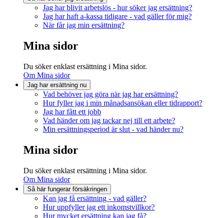
Jag har blivit arbetslös - hur söker jag ersättning?
Jag har haft a-kassa tidigare - vad gäller för mig?
När får jag min ersättning?
Mina sidor
Du söker enklast ersättning i Mina sidor.
Om Mina sidor
Jag har ersättning nu
Vad behöver jag göra när jag har ersättning?
Hur fyller jag i min månadsansökan eller tidrapport?
Jag har fått ett jobb
Vad händer om jag tackar nej till ett arbete?
Min ersättningsperiod är slut - vad händer nu?
Mina sidor
Du söker enklast ersättning i Mina sidor.
Om Mina sidor
Så här fungerar försäkringen
Kan jag få ersättning - vad gäller?
Hur uppfyller jag ett inkomstvillkor?
Hur mycket ersättning kan jag få?