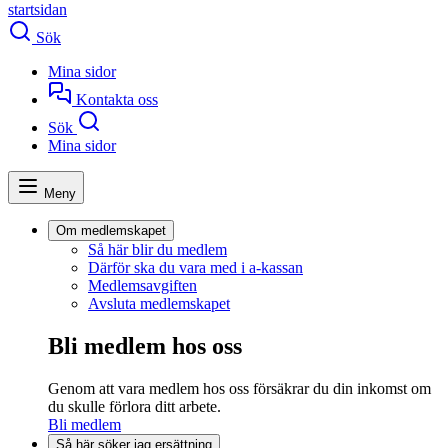
startsidan
Sök
Mina sidor
Kontakta oss
Sök
Mina sidor
Meny
Om medlemskapet
Så här blir du medlem
Därför ska du vara med i a-kassan
Medlemsavgiften
Avsluta medlemskapet
Bli medlem hos oss
Genom att vara medlem hos oss försäkrar du din inkomst om
du skulle förlora ditt arbete.
Bli medlem
Så här söker jag ersättning