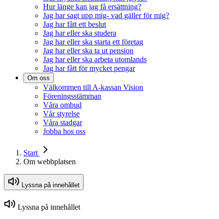
Hur länge kan jag få ersättning?
Jag har sagt upp mig- vad gäller för mig?
Jag har fått ett beslut
Jag har eller ska studera
Jag har eller ska starta ett företag
Jag har eller ska ta ut pension
Jag har eller ska arbeta utomlands
Jag har fått för mycket pengar
Om oss
Välkommen till A-kassan Vision
Föreningsstämman
Våra ombud
Vår styrelse
Våra stadgar
Jobba hos oss
Start
Om webbplatsen
Lyssna på innehållet
Lyssna på innehållet