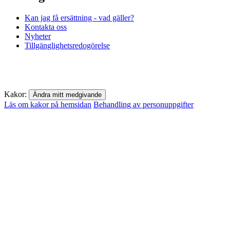
Kan jag få ersättning - vad gäller?
Kontakta oss
Nyheter
Tillgänglighetsredogörelse
Kakor:
Ändra mitt medgivande
Läs om kakor på hemsidan
Behandling av personuppgifter