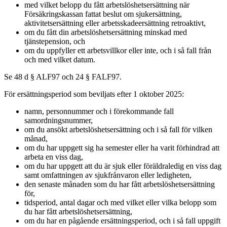
med vilket belopp du fått arbetslöshetsersättning när
Försäkringskassan fattat beslut om sjukersättning,
aktivitetsersättning eller arbetsskadeersättning retroaktivt,
om du fått din arbetslöshetsersättning minskad med
tjänstepension, och
om du uppfyller ett arbetsvillkor eller inte, och i så fall från
och med vilket datum.
Se 48 d § ALF97 och 24 § FALF97.
För ersättningsperiod som beviljats efter 1 oktober 2025:
namn, personnummer och i förekommande fall
samordningsnummer,
om du ansökt arbetslöshetsersättning och i så fall för vilken
månad,
om du har uppgett sig ha semester eller ha varit förhindrad att
arbeta en viss dag,
om du har uppgett att du är sjuk eller föräldraledig en viss dag
samt omfattningen av sjukfrånvaron eller ledigheten,
den senaste månaden som du har fått arbetslöshetsersättning
för,
tidsperiod, antal dagar och med vilket eller vilka belopp som
du har fått arbetslöshetsersättning,
om du har en pågående ersättningsperiod, och i så fall uppgift