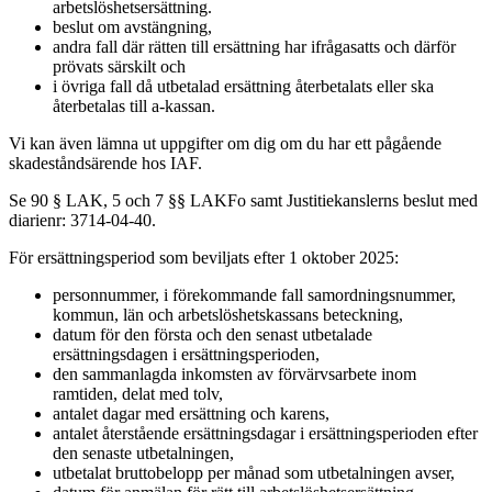
arbetslöshetsersättning.
beslut om avstängning,
andra fall där rätten till ersättning har ifrågasatts och därför
prövats särskilt och
i övriga fall då utbetalad ersättning återbetalats eller ska
återbetalas till a-kassan.
Vi kan även lämna ut uppgifter om dig om du har ett pågående
skadeståndsärende hos IAF.
Se 90 § LAK, 5 och 7 §§ LAKFo samt Justitiekanslerns beslut med
diarienr: 3714-04-40.
För ersättningsperiod som beviljats efter 1 oktober 2025:
personnummer, i förekommande fall samordningsnummer,
kommun, län och arbetslöshetskassans beteckning,
datum för den första och den senast utbetalade
ersättningsdagen i ersättningsperioden,
den sammanlagda inkomsten av förvärvsarbete inom
ramtiden, delat med tolv,
antalet dagar med ersättning och karens,
antalet återstående ersättningsdagar i ersättningsperioden efter
den senaste utbetalningen,
utbetalat bruttobelopp per månad som utbetalningen avser,