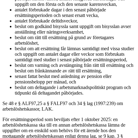
uppgift om den första och den senaste karensveckan,
antalet förbrukade dagar i den senast påbörjade
ersättningsperioden och senast ersatt vecka,
antalet förbrukade deltidsveckor,
beslut om godkänd bisyssla samt uppgift om bisysslan avser
anställning eller näringsverksamhet,
beslut om rätt till ersättning på grund av företagares
arbetslöshet,
beslut om att ersättning får lämnas samtidigt med vissa studier
och uppgift om antalet dagar eller veckor som förbrukats
samtidigt med studier i senast påbörjade ersättningsperiod,
beslut om varning och avstängning från rätt till ersättning och
beslut om frånkännande av rätt till ersättning,
senast fattat beslut med anledning av pension eller
pensionsbelopp per månad, och
beslut om deltagande i arbetsmarknadspolitiskt program och
tidpunkt då deltagandet påbörjades.
Se 48 e § ALF97,25 a § FALF97 och 34 § lag (1997:239) om
arbetslöshetskassor, LAK.
För ersättningsperiod som beviljats efter 1 oktober 2025: en
arbetslöshetskassa ska till en annan arbetslöshetskassa lämna de
uppgifter om en enskild som behövs för ett ärende hos den
mottagande arbetslöshetskassan enligt denna lag, se 9 kap. 3 §