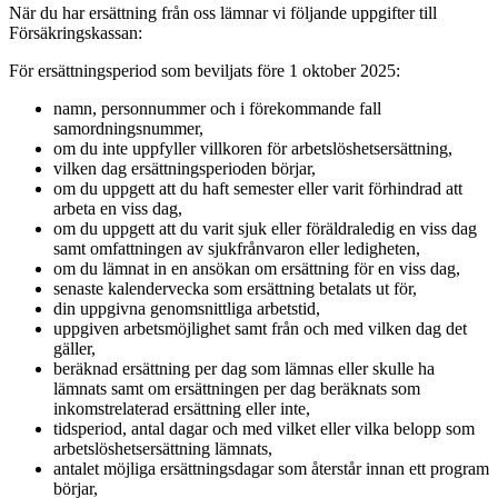
När du har ersättning från oss lämnar vi följande uppgifter till
Försäkringskassan:
För ersättningsperiod som beviljats före 1 oktober 2025:
namn, personnummer och i förekommande fall
samordningsnummer,
om du inte uppfyller villkoren för arbetslöshetsersättning,
vilken dag ersättningsperioden börjar,
om du uppgett att du haft semester eller varit förhindrad att
arbeta en viss dag,
om du uppgett att du varit sjuk eller föräldraledig en viss dag
samt omfattningen av sjukfrånvaron eller ledigheten,
om du lämnat in en ansökan om ersättning för en viss dag,
senaste kalendervecka som ersättning betalats ut för,
din uppgivna genomsnittliga arbetstid,
uppgiven arbetsmöjlighet samt från och med vilken dag det
gäller,
beräknad ersättning per dag som lämnas eller skulle ha
lämnats samt om ersättningen per dag beräknats som
inkomstrelaterad ersättning eller inte,
tidsperiod, antal dagar och med vilket eller vilka belopp som
arbetslöshetsersättning lämnats,
antalet möjliga ersättningsdagar som återstår innan ett program
börjar,