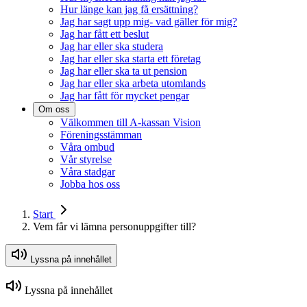
Hur länge kan jag få ersättning?
Jag har sagt upp mig- vad gäller för mig?
Jag har fått ett beslut
Jag har eller ska studera
Jag har eller ska starta ett företag
Jag har eller ska ta ut pension
Jag har eller ska arbeta utomlands
Jag har fått för mycket pengar
Om oss
Välkommen till A-kassan Vision
Föreningsstämman
Våra ombud
Vår styrelse
Våra stadgar
Jobba hos oss
Start
Vem får vi lämna personuppgifter till?
Lyssna på innehållet
Lyssna på innehållet