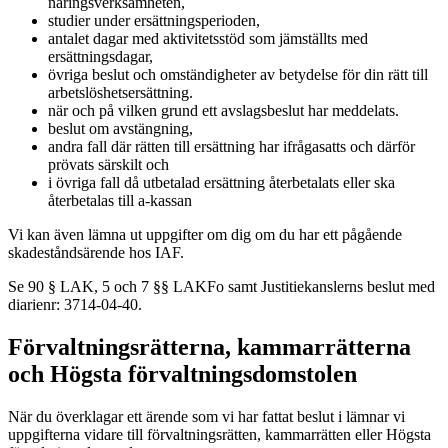
näringsverksamheten,
studier under ersättningsperioden,
antalet dagar med aktivitetsstöd som jämställts med
ersättningsdagar,
övriga beslut och omständigheter av betydelse för din rätt till
arbetslöshetsersättning.
när och på vilken grund ett avslagsbeslut har meddelats.
beslut om avstängning,
andra fall där rätten till ersättning har ifrågasatts och därför
prövats särskilt och
i övriga fall då utbetalad ersättning återbetalats eller ska
återbetalas till a-kassan
Vi kan även lämna ut uppgifter om dig om du har ett pågående
skadeståndsärende hos IAF.
Se 90 § LAK, 5 och 7 §§ LAKFo samt Justitiekanslerns beslut med
diarienr: 3714-04-40.
Förvaltningsrätterna, kammarrätterna
och Högsta förvaltningsdomstolen
När du överklagar ett ärende som vi har fattat beslut i lämnar vi
uppgifterna vidare till förvaltningsrätten, kammarrätten eller Högsta