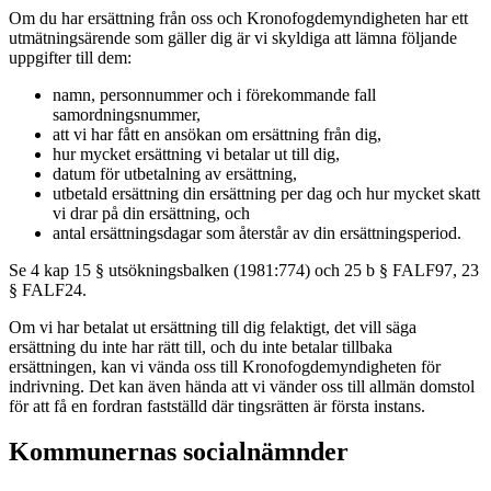
Om du har ersättning från oss och Kronofogdemyndigheten har ett
utmätningsärende som gäller dig är vi skyldiga att lämna följande
uppgifter till dem:
namn, personnummer och i förekommande fall
samordningsnummer,
att vi har fått en ansökan om ersättning från dig,
hur mycket ersättning vi betalar ut till dig,
datum för utbetalning av ersättning,
utbetald ersättning din ersättning per dag och hur mycket skatt
vi drar på din ersättning, och
antal ersättningsdagar som återstår av din ersättningsperiod.
Se 4 kap 15 § utsökningsbalken (1981:774) och 25 b § FALF97, 23
§ FALF24.
Om vi har betalat ut ersättning till dig felaktigt, det vill säga
ersättning du inte har rätt till, och du inte betalar tillbaka
ersättningen, kan vi vända oss till Kronofogdemyndigheten för
indrivning. Det kan även hända att vi vänder oss till allmän domstol
för att få en fordran fastställd där tingsrätten är första instans.
Kommunernas socialnämnder