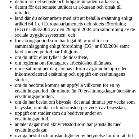
datum för det senaste och tidigare inträden i a-kassan,
datum för det senaste utträdet ur a-kassan och orsak till
utträdet,
land där du söker arbete med rätt att behålla ersättning enligt
artikel 64.1 c i Europaparlamentets och rådets förordning
(EG) nr 883/2004 av den 29 april 2004 om samordning av de
sociala trygghetssystemen, och
försäkringsperiod som har legat till grund för en
sammanläggning enligt förordning (EG) nr 883/2004 samt
land som en period har fullgjorts i.
om du utför eller fyller i deltidsarbete,
om reglerna om företagares arbetslöshet tillämpas,
om ersättning per dag lämnas i form av grundbelopp eller
inkomstrelaterad ersättning och uppgift om ersättningens
storlek,
om du bedöms komma att uppfylla villkoren för en ny
ersättningsperiod när mindre än 70 ersättningsdagar återstår av
ersättningsperioden,
om du har beslut om bisyssla, det antal timmar per vecka som
bisysslan omfattar och inkomsten per vecka av bisysslan,
uppgift om studier som du bedriver under en
ersättningsperiod,
antalet dagar med aktivitetsstöd som har jämställts med
ersättningsdagar,
övriga beslut och omständigheter av betydelse för din rätt till