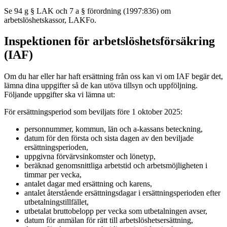
Se 94 g § LAK och 7 a § förordning (1997:836) om
arbetslöshetskassor, LAKFo.
Inspektionen för arbetslöshetsförsäkring
(IAF)
Om du har eller har haft ersättning från oss kan vi om IAF begär det,
lämna dina uppgifter så de kan utöva tillsyn och uppföljning.
Följande uppgifter ska vi lämna ut:
För ersättningsperiod som beviljats före 1 oktober 2025:
personnummer, kommun, län och a-kassans beteckning,
datum för den första och sista dagen av den beviljade
ersättningsperioden,
uppgivna förvärvsinkomster och lönetyp,
beräknad genomsnittliga arbetstid och arbetsmöjligheten i
timmar per vecka,
antalet dagar med ersättning och karens,
antalet återstående ersättningsdagar i ersättningsperioden efter
utbetalningstillfället,
utbetalat bruttobelopp per vecka som utbetalningen avser,
datum för anmälan för rätt till arbetslöshetsersättning,