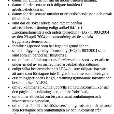
datum för anmälan för rätt till arbetslöshetsersättning,
datum för det senaste och tidigare inträden i
arbetslöshetskassan,
datum för det senaste utträdet ur arbetslöshetskassan och orsak
till utträdet,
land där du söker arbete med rätt att behålla
arbetslöshetsersättning enligt artikel 64.1 c i
Europaparlamentets och rådets förordning (EG) nr 883/2004
av den 29 april 2004 om samordning av de sociala
trygghetssystemen, och
försäkringsperiod som har legat till grund för en
sammanläggning enligt förordning (EG) nr 883/2004 samt
land som en period har fullgjorts i.
om du har haft inkomster av förvärvsarbete som avser arbete
under en del av en månad med arbetslöshetsersättning,
enligt vilka bestämmelser i ALF24 du som tidigare har varit
att anse som företagare inte längre är att anse som företagare,
ersättningsperiodens längd, ersättningsgrundande inkomst och
bestämmelse i ALF24,
om du kommer att kunna uppfylla ett nytt inkomstvillkor när
den pågående ersättningsperioden är förbrukad,
om du har ett beslut om bisyssla samt omfattningen och
inkomsten av bisysslan,
om du har rätt till arbetslöshetsersättning trots att du är att anse
som företagare och omfattningen av och inkomsten från