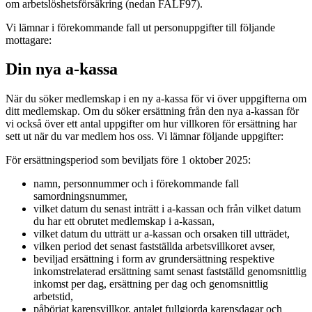
om arbetslöshetsförsäkring (nedan FALF97).
Vi lämnar i förekommande fall ut personuppgifter till följande
mottagare:
Din nya a-kassa
När du söker medlemskap i en ny a-kassa för vi över uppgifterna om
ditt medlemskap. Om du söker ersättning från den nya a-kassan för
vi också över ett antal uppgifter om hur villkoren för ersättning har
sett ut när du var medlem hos oss. Vi lämnar följande uppgifter:
För ersättningsperiod som beviljats före 1 oktober 2025:
namn, personnummer och i förekommande fall
samordningsnummer,
vilket datum du senast inträtt i a-kassan och från vilket datum
du har ett obrutet medlemskap i a-kassan,
vilket datum du utträtt ur a-kassan och orsaken till utträdet,
vilken period det senast fastställda arbetsvillkoret avser,
beviljad ersättning i form av grundersättning respektive
inkomstrelaterad ersättning samt senast fastställd genomsnittlig
inkomst per dag, ersättning per dag och genomsnittlig
arbetstid,
påbörjat karensvillkor, antalet fullgjorda karensdagar och