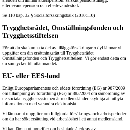
ärenden om allmän ålderspension, särskilt pensionstillägg,
efterlevandepension och efterlevandestöd.
Se 110 kap. 32 § Socialförsäkringsbalk (2010:110)
Trygghetsrådet, Omställningsfonden och
Trygghetsstiftelsen
För att du ska kunna ta del av tilläggsförsäkringar o dyl lämnar vi
uppgifter om din ersättningsrätt till Trygghetsrådet,
Omställningsfonden och Trygghetsstiftelsen. Vi gör endast detta om
du samtycker till utlämnandet.
EU- eller EES-land
Enligt Europaparlamentets och rådets förordning (EG) nr 987/2009
om tillämpning av förordning (EG) nr 883/2004 om samordning av
de sociala trygghetssystemen är medlemsländer skyldiga att utbyta
informationen med varandra elektroniskt.
Vi lämnar ut uppgifter om fullgjorda försäkrings- och arbetsperioder
om du har sökt ersättning vid arbetslöshet i ett annat medlemsland.
Vi kan lämna ut uppgifter om beslutade återkrav av