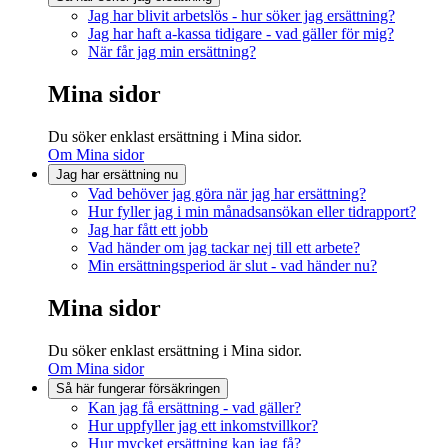
Jag har blivit arbetslös - hur söker jag ersättning?
Jag har haft a-kassa tidigare - vad gäller för mig?
När får jag min ersättning?
Mina sidor
Du söker enklast ersättning i Mina sidor.
Om Mina sidor
Jag har ersättning nu
Vad behöver jag göra när jag har ersättning?
Hur fyller jag i min månadsansökan eller tidrapport?
Jag har fått ett jobb
Vad händer om jag tackar nej till ett arbete?
Min ersättningsperiod är slut - vad händer nu?
Mina sidor
Du söker enklast ersättning i Mina sidor.
Om Mina sidor
Så här fungerar försäkringen
Kan jag få ersättning - vad gäller?
Hur uppfyller jag ett inkomstvillkor?
Hur mycket ersättning kan jag få?