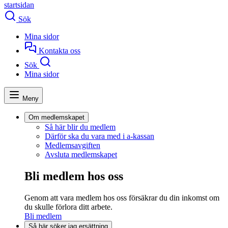
startsidan
Sök
Mina sidor
Kontakta oss
Sök
Mina sidor
Meny
Om medlemskapet
Så här blir du medlem
Därför ska du vara med i a-kassan
Medlemsavgiften
Avsluta medlemskapet
Bli medlem hos oss
Genom att vara medlem hos oss försäkrar du din inkomst om
du skulle förlora ditt arbete.
Bli medlem
Så här söker jag ersättning