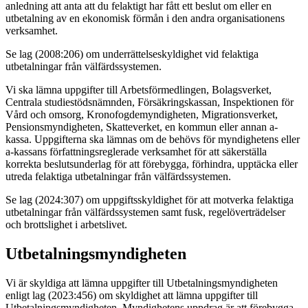
anledning att anta att du felaktigt har fått ett beslut om eller en
utbetalning av en ekonomisk förmån i den andra organisationens
verksamhet.
Se lag (2008:206) om underrättelseskyldighet vid felaktiga
utbetalningar från välfärdssystemen.
Vi ska lämna uppgifter till Arbetsförmedlingen, Bolagsverket,
Centrala studiestödsnämnden, Försäkringskassan, Inspektionen för
Vård och omsorg, Kronofogdemyndigheten, Migrationsverket,
Pensionsmyndigheten, Skatteverket, en kommun eller annan a-
kassa. Uppgifterna ska lämnas om de behövs för myndighetens eller
a-kassans författningsreglerade verksamhet för att säkerställa
korrekta beslutsunderlag för att förebygga, förhindra, upptäcka eller
utreda felaktiga utbetalningar från välfärdssystemen.
Se lag (2024:307) om uppgiftsskyldighet för att motverka felaktiga
utbetalningar från välfärdssystemen samt fusk, regelöverträdelser
och brottslighet i arbetslivet.
Utbetalningsmyndigheten
Vi är skyldiga att lämna uppgifter till Utbetalningsmyndigheten
enligt lag (2023:456) om skyldighet att lämna uppgifter till
Utbetalningsmyndigheten. Myndighetens uppdrag är att förebygga,